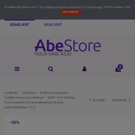
Püsikliendile kõik tooted -15%, kulleriga kaup koju üle Eesti 2-3 tööpäevaga, TASUTA alates 129€
LOO KONTO
ERAKLIENT
ÄRIKLIENT
HULGI HÄID ASJU
0
Avalehele
Toidukaup
Snäkid ja maiustused
Tortiljad, krõpsud ja näkileivad
KAST 10 tk! Eat Real
EELMINE
JÄRGMINE
hummusekrõpsud karamelliseeritud sibula ja
palsamiäädikaga 110 g
−30%