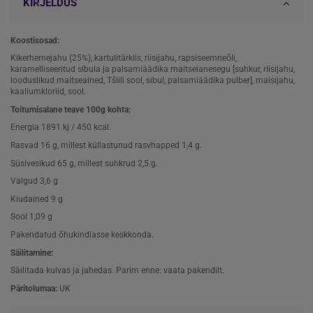
KIRJELDUS
Koostisosad:
Kikerhernejahu (25%), kartulitärklis, riisijahu, rapsiseemneõli,
karamelliseeritud sibula ja palsamiäädika maitseianesegu [suhkur, riisijahu,
looduslikud maitseained, Tšiili sool, sibul, palsamiäädika pulber], maisijahu,
kaaliumkloriid, sool.
Toitumisalane teave 100g kohta:
Energia 1891 kj / 450 kcal.
Rasvad 16 g, millest küllastunud rasvhapped 1,4 g.
Süsivesikud 65 g, millest suhkrud 2,5 g.
Valgud 3,6 g
Kiudained 9 g
Sool 1,09 g
Pakendatud õhukindlasse keskkonda.
Säilitamine:
Säilitada kuivas ja jahedas. Parim enne: vaata pakendilt.
Päritolumaa:
UK