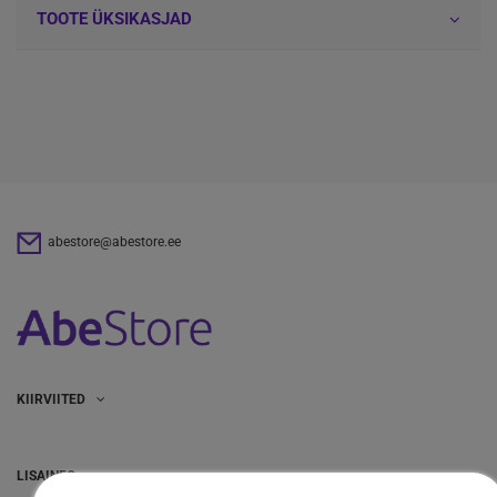
TOOTE ÜKSIKASJAD
abestore@abestore.ee
KIIRVIITED
LISAINFO