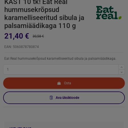
KAST 10 tk! Eat Real
hummusekrõpsud
karamelliseeritud sibula ja
palsamiäädikaga 110 g
21,40 €
30,58 €
EAN: 5060878780874
Eat Real hummusekrõpsud karamelliseeritud sibula ja palsamiäädikaga.
Osta
Ava üksiktoode