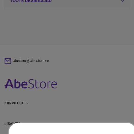
TOOTE ÜKSIKASJAD
abestore@abestore.ee
KIIRVIITED
LISAINFO