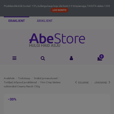
Püsikliendile kõik tooted -15%, kulleriga kaup koju üle Eesti 2-3 tööpäevaga, TASUTA alates 129€
LOO KONTO
ERAKLIENT
ÄRIKLIENT
HULGI HÄID ASJU
0
Avalehele
Toidukaup
Snäkid ja maiustused
Tortiljad, krõpsud ja näkileivad
Finn Crisp täistera
EELMINE
JÄRGMINE
rukkisnäkid Creamy Ranch 150g
−30%