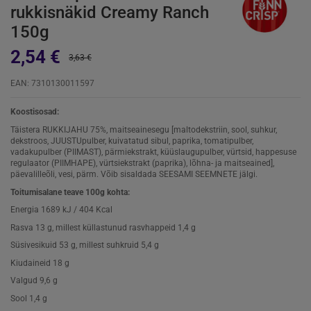
rukkisnäkid Creamy Ranch
150g
2,54 €
3,63 €
EAN: 7310130011597
Koostisosad:
Täistera RUKKIJAHU 75%, maitseainesegu [maltodekstriin, sool, suhkur,
dekstroos, JUUSTUpulber, kuivatatud sibul, paprika, tomatipulber,
vadakupulber (PIIMAST), pärmiekstrakt, küüslaugupulber, vürtsid, happesuse
regulaator (PIIMHAPE), vürtsiekstrakt (paprika), lõhna- ja maitseained],
päevalilleõli, vesi, pärm. Võib sisaldada SEESAMI SEEMNETE jälgi.
Toitumisalane teave 100g kohta:
Energia 1689 kJ / 404 Kcal
Rasva 13 g, millest küllastunud rasvhappeid 1,4 g
Süsivesikuid 53 g, millest suhkruid 5,4 g
Kiudaineid 18 g
Valgud 9,6 g
Sool 1,4 g