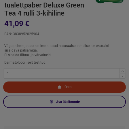
tualettpaber Deluxe Green
Tea 4 rulli 3-kihiline
41,09 €
EAN: 3838952025904
Väga pehme, paber on immutatud naturaalset rohelise tee ekstrakti
sisaldava palsamiga.
Ei sisalda lõhna- ja värvaineid.
Dermatoloogiliselt testitud.
Osta
Ava üksiktoode