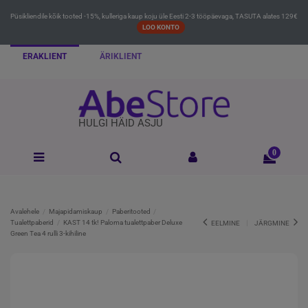
Püsikliendile kõik tooted -15%, kulleriga kaup koju üle Eesti 2-3 tööpäevaga, TASUTA alates 129€
LOO KONTO
ERAKLIENT
ÄRIKLIENT
HULGI HÄID ASJU
0
Avalehele
Majapidamiskaup
Paberitooted
Tualettpaberid
KAST 14 tk! Paloma tualettpaber Deluxe
EELMINE
JÄRGMINE
Green Tea 4 rulli 3-kihiline