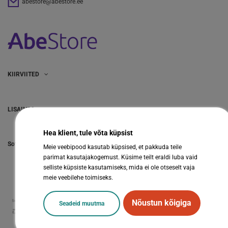
abestore@abestore.ee
KIIRVIITED
LISAINFO
Hea klient, tule võta küpsist
Sotsiaalmeedia
Meie veebipood kasutab küpsised, et pakkuda teile
parimat kasutajakogemust. Küsime teilt eraldi luba vaid
selliste küpsiste kasutamiseks, mida ei ole otseselt vaja
meie veebilehe toimiseks.
Nõustun kõigiga
Seadeid muutma