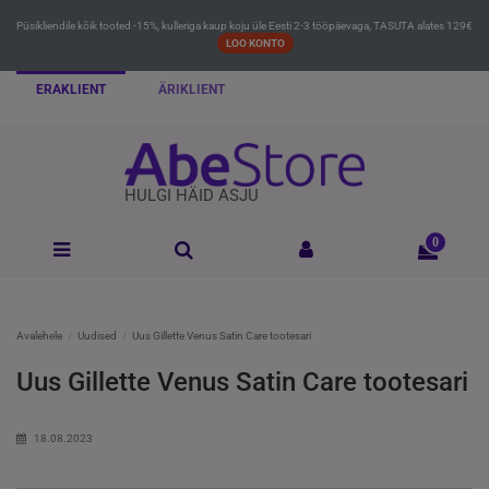
Püsikliendile kõik tooted -15%, kulleriga kaup koju üle Eesti 2-3 tööpäevaga, TASUTA alates 129€
LOO KONTO
ERAKLIENT
ÄRIKLIENT
HULGI HÄID ASJU
0
Avalehele
Uudised
Uus Gillette Venus Satin Care tootesari
Uus Gillette Venus Satin Care tootesari
18.08.2023