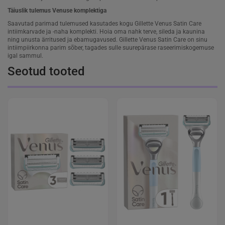
Täiuslik tulemus Venuse komplektiga
Saavutad parimad tulemused kasutades kogu Gillette Venus Satin Care
intiimkarvade ja -naha komplekti. Hoia oma nahk terve, sileda ja kaunina
ning unusta ärritused ja ebamugavused. Gillette Venus Satin Care on sinu
intiimpiirkonna parim sõber, tagades sulle suurepärase raseerimiskogemuse
igal sammul.
Seotud tooted