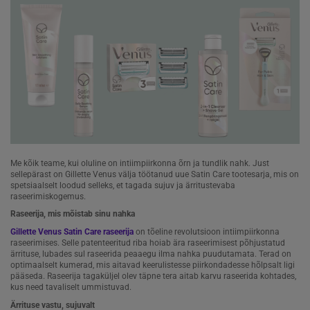
Me kõik teame, kui oluline on intiimpiirkonna õrn ja tundlik nahk. Just
sellepärast on Gillette Venus välja töötanud uue Satin Care tootesarja, mis on
spetsiaalselt loodud selleks, et tagada sujuv ja ärritustevaba
raseerimiskogemus.
Raseerija, mis mõistab sinu nahka
Gillette Venus Satin Care raseerija
on tõeline revolutsioon intiimpiirkonna
raseerimises. Selle patenteeritud riba hoiab ära raseerimisest põhjustatud
ärrituse, lubades sul raseerida peaaegu ilma nahka puudutamata. Terad on
optimaalselt kumerad, mis aitavad keerulistesse piirkondadesse hõlpsalt ligi
pääseda. Raseerija tagaküljel olev täpne tera aitab karvu raseerida kohtades,
kus need tavaliselt ummistuvad.
Ärrituse vastu, sujuvalt