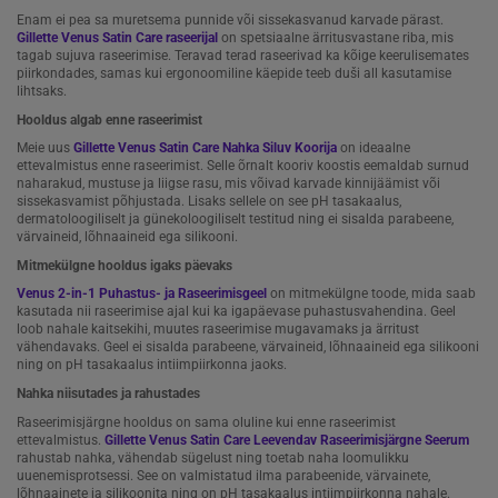
Enam ei pea sa muretsema punnide või sissekasvanud karvade pärast.
Gillette Venus Satin Care raseerijal
on spetsiaalne ärritusvastane riba, mis
tagab sujuva raseerimise. Teravad terad raseerivad ka kõige keerulisemates
piirkondades, samas kui ergonoomiline käepide teeb duši all kasutamise
lihtsaks.
Hooldus algab enne raseerimist
Meie uus
Gillette Venus Satin Care Nahka Siluv Koorija
on ideaalne
ettevalmistus enne raseerimist. Selle õrnalt kooriv koostis eemaldab surnud
naharakud, mustuse ja liigse rasu, mis võivad karvade kinnijäämist või
sissekasvamist põhjustada. Lisaks sellele on see pH tasakaalus,
dermatoloogiliselt ja günekoloogiliselt testitud ning ei sisalda parabeene,
värvaineid, lõhnaaineid ega silikooni.
Mitmekülgne hooldus igaks päevaks
Venus 2-in-1 Puhastus- ja Raseerimisgeel
on mitmekülgne toode, mida saab
kasutada nii raseerimise ajal kui ka igapäevase puhastusvahendina. Geel
loob nahale kaitsekihi, muutes raseerimise mugavamaks ja ärritust
vähendavaks. Geel ei sisalda parabeene, värvaineid, lõhnaaineid ega silikooni
ning on pH tasakaalus intiimpiirkonna jaoks.
Nahka niisutades ja rahustades
Raseerimisjärgne hooldus on sama oluline kui enne raseerimist
ettevalmistus.
Gillette Venus Satin Care Leevendav Raseerimisjärgne Seerum
rahustab nahka, vähendab sügelust ning toetab naha loomulikku
uuenemisprotsessi. See on valmistatud ilma parabeenide, värvainete,
lõhnaainete ja silikoonita ning on pH tasakaalus intiimpiirkonna nahale.