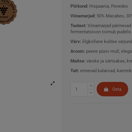
Piirkond:
Hispaania, Penedes
Viinamarjad:
50% Macabeo, 30% 
Tootest
:
Viinamarjad pärinevad 
fermentatsioon toimub pudelis
Värv:
õlgkollane kuldse varjund
Aroom:
peene püsiv mull, elega
Maitse:
värske ja särtsakas, kr
Toit:
erinevad kalaroad, kammk
Osta