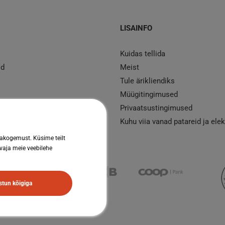
LISAINFO
Kuidas tellida
id
Meist
Tule ärikliendiks
Müügitingimused
d
Privaatsustingimused
mont
Kuhu viia vanad patareid ja ele
jakogemust. Küsime teilt
 vaja meie veebilehe
tun kõigiga