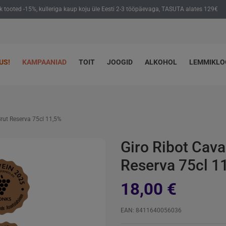
ik tooted -15%, kulleriga kaup koju üle Eesti 2-3 tööpäevaga, TASUTA alates 129€
US!
KAMPAANIAD
TOIT
JOOGID
ALKOHOL
LEMMIKL
rut Reserva 75cl 11,5%
Giro Ribot Cava
Reserva 75cl 1
18,00 €
EAN: 8411640056036