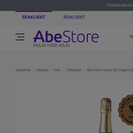
Püsikliendile kõ
ERAKLIENT
ÄRIKLIENT
U
HULGI HÄID ASJU
Avalehele
Alkohol
Vein
Vahuvein
Giro Ribot Cava Ab Origens B