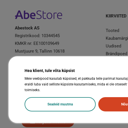
KIIRVIITED
Abestock AS
Tooted
Registrikood: 10344545
Kaubamärg
KMKR nr: EE100109649
Uudised
Mustjuure 9, Tallinn 10618
Brändipoed
Kampaania
Garantiire
Hea klient, tule võta küpsist
Meie veebipood kasutab küpsised, et pakkuda teile parimat kasuta
eraldi luba vaid selliste küpsiste kasutamiseks, mida ei ole otseselt
toimiseks.
Seadeid muutma
Nõus
Kirjuta meile