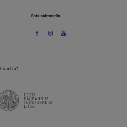
Sotsiaalmeedia
ktroonika?