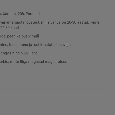
Xarel-lo, 20% Parellada
viinamarjaistandustest, mille vanus on 20-30 aastat. Teine
 24-30 kuud.
iga, peenike püsiv mull
ntne, tunda õunu ja
suhkrustatud puuvilju
eemjas ning puuviljane
arbid, mitte liiga magusad magustoidud