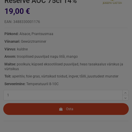
Reserve AOC 75cl 14%
19,00 €
EAN: 3488330001176
Piirkond:
Alsace, Prantsusmaa
Viinamari:
Gewürztraminer
Värvus
: kuldne
Aroom:
troopilised puuviljad nagu litši, mango
Maitse:
poolkuiv, küpsed eksootilised puuviljad, heas tasakaalus värskus ja
vürtsikus
Toit:
aperitiiv, foie gras, vürtsikad toidud, ingver, tšilli, juustudest munster
Serveerimine:
Temperatuuril 8-10C
Osta