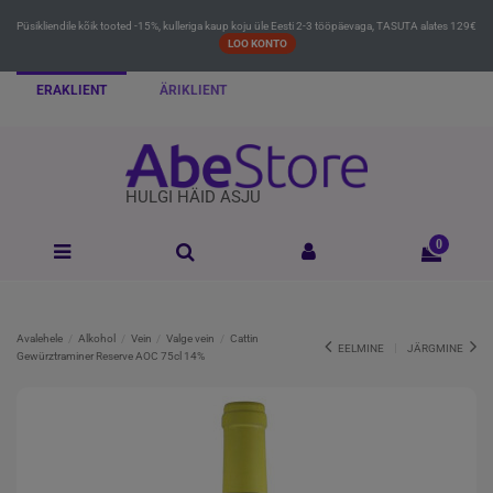
Püsikliendile kõik tooted -15%, kulleriga kaup koju üle Eesti 2-3 tööpäevaga, TASUTA alates 129€
LOO KONTO
ERAKLIENT
ÄRIKLIENT
HULGI HÄID ASJU
0
Avalehele
Alkohol
Vein
Valge vein
Cattin
EELMINE
JÄRGMINE
Gewürztraminer Reserve AOC 75cl 14%