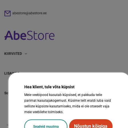
abestore@abestore.ee
KIIRVIITED
LISAINFO
Hea klient, tule võta küpsist
Sotsiaalmeedia
Meie veebipood kasutab küpsised, et pakkuda teile
parimat kasutajakogemust. Küsime teilt eraldi luba vaid
selliste küpsiste kasutamiseks, mida ei ole otseselt vaja
meie veebilehe toimiseks.
Nõustun kõigiga
Seadeid muutma