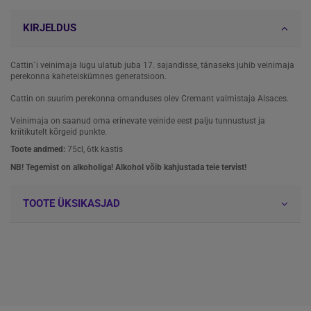
KIRJELDUS
Cattin`i veinimaja lugu ulatub juba 17. sajandisse, tänaseks juhib veinimaja
perekonna kaheteiskümnes generatsioon.
Cattin on suurim perekonna omanduses olev Cremant valmistaja Alsaces.
Veinimaja on saanud oma erinevate veinide eest palju tunnustust ja
kriitikutelt kõrgeid punkte.
Toote andmed:
75cl, 6tk kastis
NB! Tegemist on alkoholiga! Alkohol võib kahjustada teie tervist!
TOOTE ÜKSIKASJAD