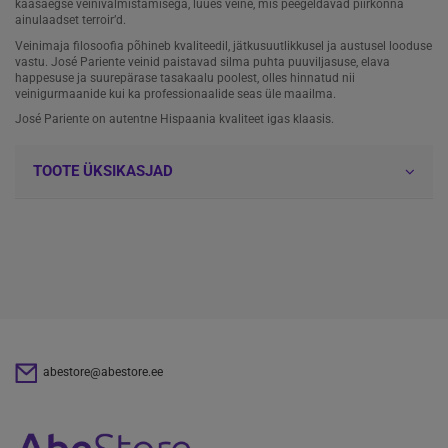
kaasaegse veinivalmistamisega, luues veine, mis peegeldavad piirkonna
ainulaadset terroir’d.
Veinimaja filosoofia põhineb kvaliteedil, jätkusuutlikkusel ja austusel looduse
vastu. José Pariente veinid paistavad silma puhta puuviljasuse, elava
happesuse ja suurepärase tasakaalu poolest, olles hinnatud nii
veinigurmaanide kui ka professionaalide seas üle maailma.
José Pariente on autentne Hispaania kvaliteet igas klaasis.
TOOTE ÜKSIKASJAD
abestore@abestore.ee