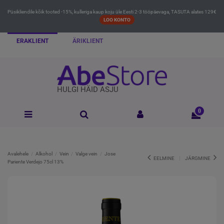
Püsikliendile kõik tooted -15%, kulleriga kaup koju üle Eesti 2-3 tööpäevaga, TASUTA alates 129€
LOO KONTO
ERAKLIENT
ÄRIKLIENT
HULGI HÄID ASJU
0
Avalehele
Alkohol
Vein
Valge vein
Jose
EELMINE
JÄRGMINE
Pariente Verdejo 75cl 13%