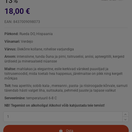
13%
18,00 €
EAN: 8437009098073
Piirkond:
Rueda DO, Hispaania
Viinamari:
Verdejo
Värvus:
õlekõrre kollane, rohelise varjundiga
Aroom:
intensiivne, tunda õuna ja pirni, tsitruselisi, aniisi, apteegitilli, kergeid
ürdiseid ja mineraalseid nüansse
Maitse:
mahlakas ja elegantne, esile kerkivad värsked puuviljad ja
tsitrusenoodid, mida toetab hea happesus, järelmaitse on pikk ning kergelt
mõrkjas
Toit:
hea aperitiiv, sobib kala-, mereanni-, pasta- ja riisiroogade kõrvale, samuti
täiendab hästi valget liha, suitsukala, pehmeid juuste ja tapase valikut
Serveerimine:
temperatuuril 6-8 C
NB! Tegemist on alkoholiga! Alkohol võib kahjustada teie tervist!
Osta