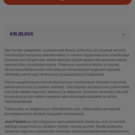
KIRJELDUS
See Verdejo peegeldab suurepäraselt Rueda piirkonna ainulaadset terroir’d.
Viinamarjad kasvavad veeriskivirikkal ja vähese orgaanilise aine sisaldusega
pinnasel, kus kõrgematel aladel leiduvad lubjakivipaljandid annavad veinile
iseloomuliku mineraalse nüansi. Piirkonna mandriline kliima ja suured
temperatuurikõikumised võimaldavad viinamarjadel aeglaselt küpseda,
säilitades samal ajal värskuse ja tasakaalustatud happesuse.
Pärast saagikoristust toimub kääritamine roostevabast terasest mahutites,
betoonanumates ja puidust vaatides. Vein küpseb viis kuud oma pärmisettel,
mis lisab sellele sügavust, tekstuuri ja elegantsi. Erinevate anumate oskuslik
koosmäng annab sellele Verdejole selle ainulaadse karakteri ja erilise
väljendusrikkuse.
Tulemuseks on elegantne ja mitmekihiline vein, milles kohtuvad küpsed
puuviljaaroomid, värskus ning peen mineraalsus.
José Pariente
on üks Hispaania tunnustatumaid veinimaju, mis on tuntud
eelkõige elegantsete ja värskete Verdejo veinide poolest. Rueda piirkonna
südames tegutsev pereettevõte ühendab põlvkondadepikkused traditsioonid