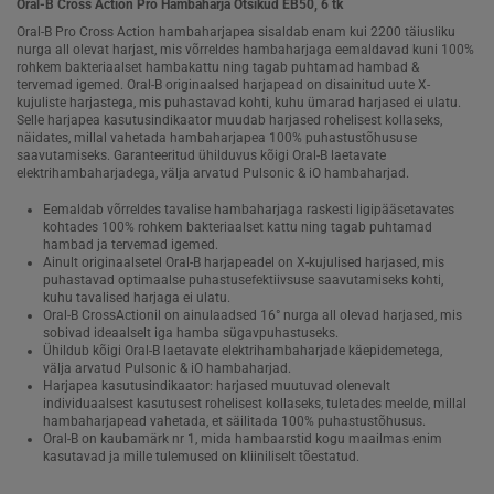
Oral-B Cross Action Pro Hambaharja Otsikud EB50, 6 tk
Oral-B Pro Cross Action hambaharjapea sisaldab enam kui 2200 täiusliku
nurga all olevat harjast, mis võrreldes hambaharjaga eemaldavad kuni 100%
rohkem bakteriaalset hambakattu ning tagab puhtamad hambad &
tervemad igemed. Oral-B originaalsed harjapead on disainitud uute X-
kujuliste harjastega, mis puhastavad kohti, kuhu ümarad harjased ei ulatu.
Selle harjapea kasutusindikaator muudab harjased rohelisest kollaseks,
näidates, millal vahetada hambaharjapea 100% puhastustõhususe
saavutamiseks. Garanteeritud ühilduvus kõigi Oral-B laetavate
elektrihambaharjadega, välja arvatud Pulsonic & iO hambaharjad.
Eemaldab võrreldes tavalise hambaharjaga raskesti ligipääsetavates
kohtades 100% rohkem bakteriaalset kattu ning tagab puhtamad
hambad ja tervemad igemed.
Ainult originaalsetel Oral-B harjapeadel on X-kujulised harjased, mis
puhastavad optimaalse puhastusefektiivsuse saavutamiseks kohti,
kuhu tavalised harjaga ei ulatu.
Oral-B CrossActionil on ainulaadsed 16° nurga all olevad harjased, mis
sobivad ideaalselt iga hamba sügavpuhastuseks.
Ühildub kõigi Oral-B laetavate elektrihambaharjade käepidemetega,
välja arvatud Pulsonic & iO hambaharjad.
Harjapea kasutusindikaator: harjased muutuvad olenevalt
individuaalsest kasutusest rohelisest kollaseks, tuletades meelde, millal
hambaharjapead vahetada, et säilitada 100% puhastustõhusus.
Oral-B on kaubamärk nr 1, mida hambaarstid kogu maailmas enim
kasutavad ja mille tulemused on kliiniliselt tõestatud.