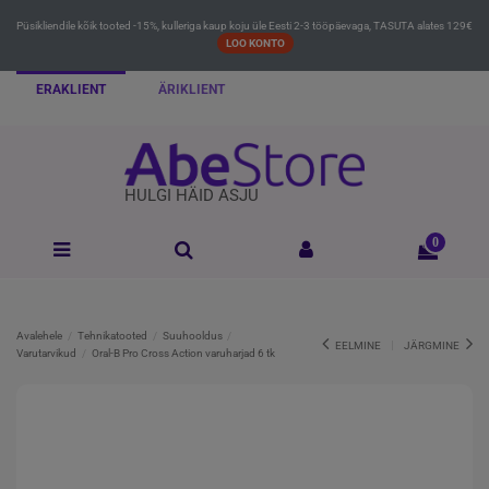
Püsikliendile kõik tooted -15%, kulleriga kaup koju üle Eesti 2-3 tööpäevaga, TASUTA alates 129€
LOO KONTO
ERAKLIENT
ÄRIKLIENT
HULGI HÄID ASJU
0
Avalehele
Tehnikatooted
Suuhooldus
EELMINE
JÄRGMINE
Varutarvikud
Oral-B Pro Cross Action varuharjad 6 tk