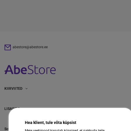
abestore@abestore.ee
KIIRVIITED
LISAINFO
Hea klient, tule võta küpsist
Sotsiaalmeedia
Meie veebipood kasutab küpsised, et pakkuda teile