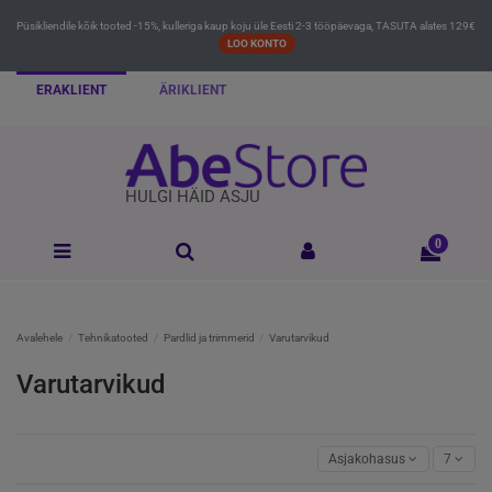
Püsikliendile kõik tooted -15%, kulleriga kaup koju üle Eesti 2-3 tööpäevaga, TASUTA alates 129€
LOO KONTO
ERAKLIENT
ÄRIKLIENT
HULGI HÄID ASJU
0
Avalehele
Tehnikatooted
Pardlid ja trimmerid
Varutarvikud
Varutarvikud
Asjakohasus
7