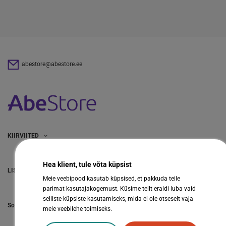
abestore@abestore.ee
KIIRVIITED
Hea klient, tule võta küpsist
LISAINFO
Meie veebipood kasutab küpsised, et pakkuda teile
parimat kasutajakogemust. Küsime teilt eraldi luba vaid
selliste küpsiste kasutamiseks, mida ei ole otseselt vaja
Sotsiaalmeedia
meie veebilehe toimiseks.