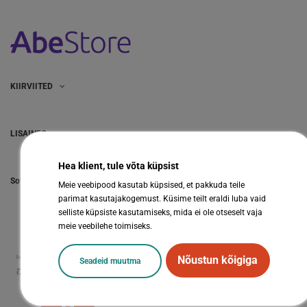
KIIRVIITED
LISAINFO
Hea klient, tule võta küpsist
Sotsiaalmeedia
Meie veebipood kasutab küpsised, et pakkuda teile
parimat kasutajakogemust. Küsime teilt eraldi luba vaid
selliste küpsiste kasutamiseks, mida ei ole otseselt vaja
meie veebilehe toimiseks.
Nõustun kõigiga
Seadeid muutma