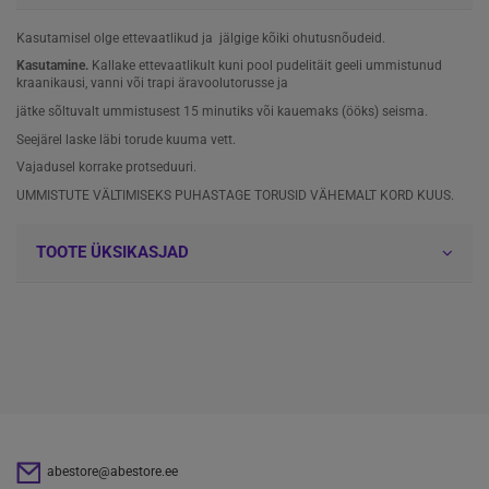
Kasutamisel olge ettevaatlikud ja jälgige kõiki ohutusnõudeid.
Kasutamine.
Kallake ettevaatlikult kuni pool pudelitäit geeli ummistunud
kraanikausi, vanni või trapi äravoolutorusse ja
jätke sõltuvalt ummistusest 15 minutiks või kauemaks (ööks) seisma.
Seejärel laske läbi torude kuuma vett.
Vajadusel korrake protseduuri.
UMMISTUTE VÄLTIMISEKS PUHASTAGE TORUSID VÄHEMALT KORD KUUS.
TOOTE ÜKSIKASJAD
abestore@abestore.ee