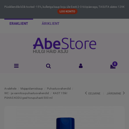
Püsikliendile kõik tooted -15%, kulleriga kaup koju üle Eesti 2-3 tööpäevaga, TASUTA alates 129€
LOO KONTO
ERAKLIENT
ÄRIKLIENT
HULGI HÄID ASJU
0
Avalehele
Majapidamiskaup
Puhastusvahendid
WC - ja vannitoa puhastusvahendid
KAST 15tk!
EELMINE
JÄRGMINE
PUHAS KODU geel-torupuhasti 500 ml