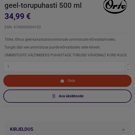
geel-torupuhasti 500 ml
34,99 €
EAN: 4740006004102
Tihke, tõhus geel kanalisatsioonitorude ummistuste kõrvaldamiseks.
Tungib läbi vee ummistuse juurde kõrvaldades selle kiiresti.
UMMISTUSTE VÄLTIMISEKS PUHASTAGE TORUSID VÄHEMALT KORD KUUS.
Osta
Ava üksiktoode
KIRJELDUS