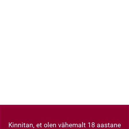
19.00 €
11.25 €
Osta
Osta
Kinnitan, et olen vähemalt 18 aastane