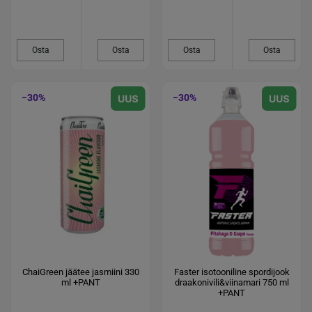
Osta
Osta
Osta
Osta
−30%
−30%
ChaiGreen jäätee jasmiini 330
Faster isotooniline spordijook
ml +PANT
draakonivili&viinamari 750 ml
+PANT