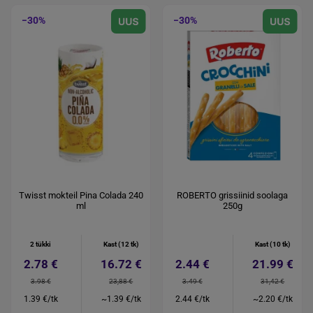
−30%
−30%
Twisst mokteil Pina Colada 240
ROBERTO grissiinid soolaga
ml
250g
2 tükki
Kast (12 tk)
Kast (10 tk)
2.78 €
16.72 €
2.44 €
21.99 €
3.98 €
23,88 €
3.49 €
31,42 €
1.39 €/tk
~1.39 €/tk
2.44 €/tk
~2.20 €/tk