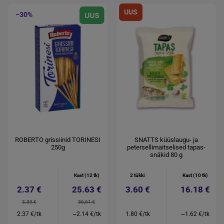
UUS
−30%
ROBERTO grissiinid TORINESI
SNATTS küüslaugu- ja
250g
petersellimaitselised tapas-
snäkid 80 g
Kast (12 tk)
2 tükki
Kast (10 tk)
2.37 €
25.63 €
3.60 €
16.18 €
3.39 €
36,61 €
2.37 €/tk
~2.14 €/tk
1.80 €/tk
~1.62 €/tk