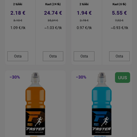
2 tükki
Kast (24 tk)
2 tükki
Kast (6 tk)
2.18 €
24.74 €
1.94 €
5.55 €
3.10 €
35,34 €
2.78 €
7,92 €
1.09 €/tk
~1.03 €/tk
0.97 €/tk
~0.93 €/tk
Osta
Osta
Osta
Osta
−30%
−30%