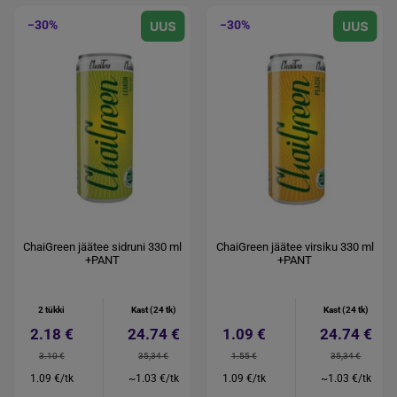
−30%
−30%
ChaiGreen jäätee sidruni 330 ml
ChaiGreen jäätee virsiku 330 ml
+PANT
+PANT
2 tükki
Kast (24 tk)
Kast (24 tk)
2.18 €
24.74 €
1.09 €
24.74 €
3.10 €
35,34 €
1.55 €
35,34 €
1.09 €/tk
~1.03 €/tk
1.09 €/tk
~1.03 €/tk