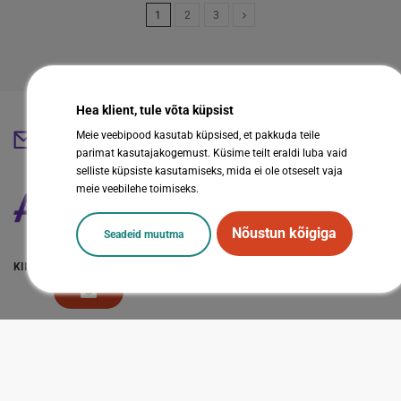
1
2
3
Hea klient, tule võta küpsist
Meie veebipood kasutab küpsised, et pakkuda teile
abestore@abestore.ee
parimat kasutajakogemust. Küsime teilt eraldi luba vaid
selliste küpsiste kasutamiseks, mida ei ole otseselt vaja
meie veebilehe toimiseks.
Nõustun kõigiga
Seadeid muutma
KIIRVIITED
LISAINFO
Sotsiaalmeedia