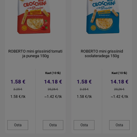
ROBERTO mini grissiinid tomati
ROBERTO mini grissiinid
ja punega 150g
soolateradega 150g
Kast (10 tk)
Kast (10 tk)
1.58 €
14.18 €
1.58 €
14.18 €
2.25 €
20,26 €
2.25 €
20,26 €
1.58 €/tk
~1.42 €/tk
1.58 €/tk
~1.42 €/tk
Osta
Osta
Osta
Osta