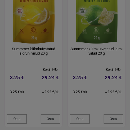
Summmer külmkuivatatud
Summmer külmkuivatatud laimi
sidruni viilud 20 g
viilud 20 g
Kast (10 tk)
Kast (10 tk)
3.25 €
29.24 €
3.25 €
29.24 €
3.25 €/tk
~2.92 €/tk
3.25 €/tk
~2.92 €/tk
Osta
Osta
Osta
Osta