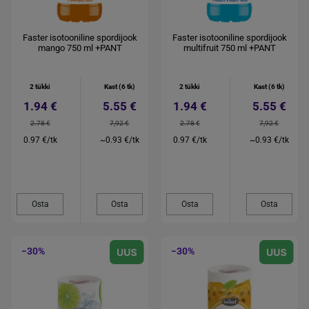
Faster isotooniline spordijook
Faster isotooniline spordijook
mango 750 ml +PANT
multifruit 750 ml +PANT
2 tükki
Kast (6 tk)
2 tükki
Kast (6 tk)
1.94 €
5.55 €
1.94 €
5.55 €
2.78 €
7,92 €
2.78 €
7,92 €
0.97 €/tk
~0.93 €/tk
0.97 €/tk
~0.93 €/tk
Osta
Osta
Osta
Osta
−30%
−30%