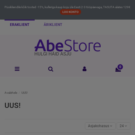
Püsikliendile kõik tooted -15%, kulleriga kaup koju üle Eesti 2-3 tööpäevaga, TASUTA alates 129€
LOO KONTO
ERAKLIENT
ÄRIKLIENT
HULGI HÄID ASJU
0
Avalehele
UUS!
UUS!
Asjakohasus
24