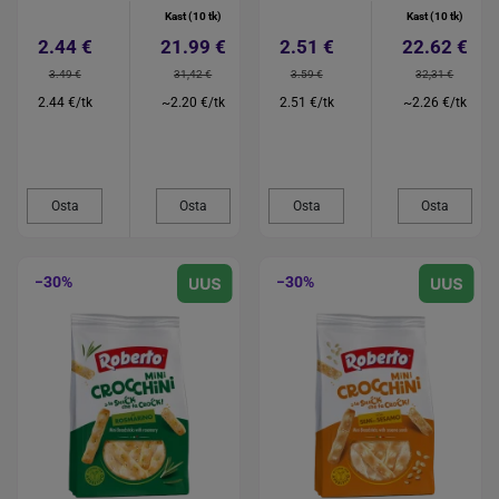
Kast (10 tk)
Kast (10 tk)
2.44 €
21.99 €
2.51 €
22.62 €
3.49 €
31,42 €
3.59 €
32,31 €
2.44 €/tk
~2.20 €/tk
2.51 €/tk
~2.26 €/tk
Osta
Osta
Osta
Osta
−30%
−30%