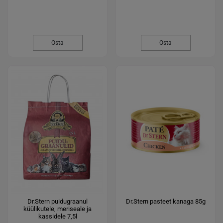
Osta
Osta
Dr.Stern puidugraanul
Dr.Stern pasteet kanaga 85g
küülikutele, meriseale ja
kassidele 7,5l