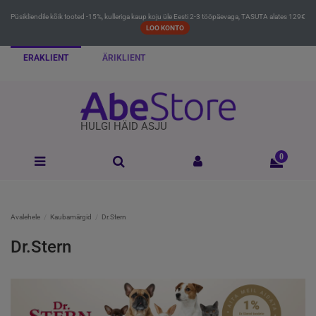
Püsikliendile kõik tooted -15%, kulleriga kaup koju üle Eesti 2-3 tööpäevaga, TASUTA alates 129€
LOO KONTO
ERAKLIENT
ÄRIKLIENT
HULGI HÄID ASJU
0
Avalehele
Kaubamärgid
Dr.Stern
Dr.Stern