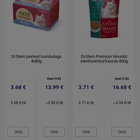
Dr.Stern pasteet tuunikalaga
Dr.Stern Premium täissööt
4x85g
steriliseeritud kassile 800g
Kast (4 tk)
Kast (5 tk)
3.68 €
13.99 €
3.71 €
16.68 €
3.68 €/tk
~3.50 €/tk
3.71 €/tk
~3.34 €/tk
Osta
Osta
Osta
Osta