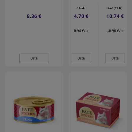
5 tükki
Kast (12 tk)
8.36 €
4.70 €
10.74 €
0.94 €/tk
~0.90 €/tk
Osta
Osta
Osta