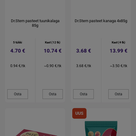
Dr.Stern pasteet tuunikalaga
Dr.Stern pasteet kanaga 4x85g
85g
5 tükki
Kast (12 tk)
Kast (4 tk)
4.70 €
10.74 €
3.68 €
13.99 €
0.94 €/tk
~0.90 €/tk
3.68 €/tk
~3.50 €/tk
Osta
Osta
Osta
Osta
UUS