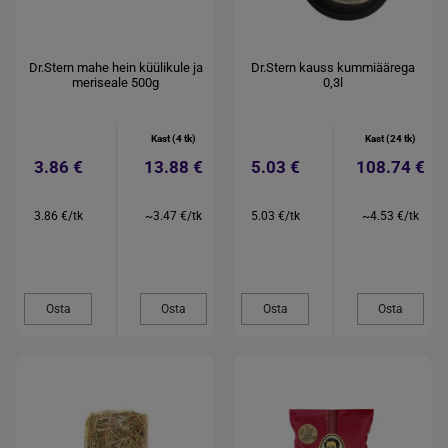
Dr.Stern mahe hein küülikule ja
Dr.Stern kauss kummiäärega
meriseale 500g
0,3l
Kast (4 tk)
Kast (24 tk)
3.86 €
13.88 €
5.03 €
108.74 €
3.86 €/tk
~3.47 €/tk
5.03 €/tk
~4.53 €/tk
Osta
Osta
Osta
Osta