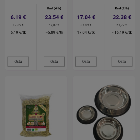
Kast (4 tk)
Kast (2 tk)
6.19 €
23.54 €
17.04 €
32.38 €
12.39 €
47,07 €
34.09 €
64,77 €
6.19 €/tk
~5.89 €/tk
17.04 €/tk
~16.19 €/tk
Osta
Osta
Osta
Osta