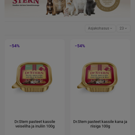
Asjakohasus
23
−54%
−54%
Dr.Stern pasteet kassile
Dr.Stern pasteet kassile kana ja
veiseliha ja inuliin 100g
riisiga 100g