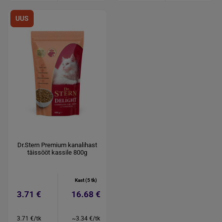
UUS
Dr.Stern Premium kanalihast
täissööt kassile 800g
Kast (5 tk)
3.71 €
16.68 €
3.71 €/tk
~3.34 €/tk