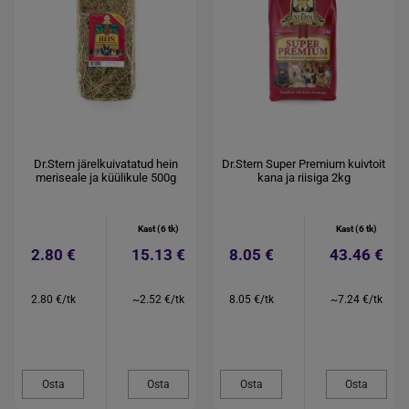
Dr.Stern järelkuivatatud hein
Dr.Stern Super Premium kuivtoit
meriseale ja küülikule 500g
kana ja riisiga 2kg
Kast (6 tk)
Kast (6 tk)
2.80 €
15.13 €
8.05 €
43.46 €
2.80 €/tk
~2.52 €/tk
8.05 €/tk
~7.24 €/tk
Osta
Osta
Osta
Osta