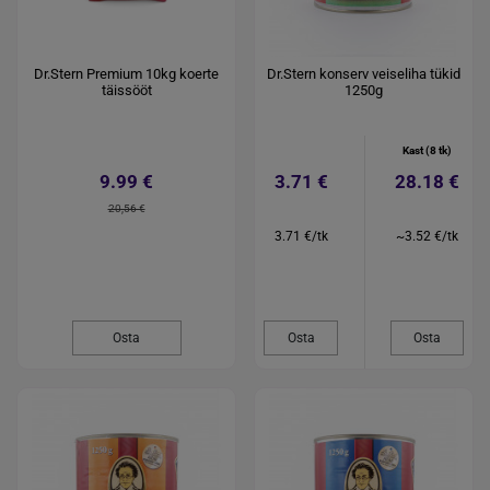
Dr.Stern Premium 10kg koerte
Dr.Stern konserv veiseliha tükid
täissööt
1250g
Kast (8 tk)
9.99 €
3.71 €
28.18 €
20,56 €
3.71 €/tk
~3.52 €/tk
Osta
Osta
Osta