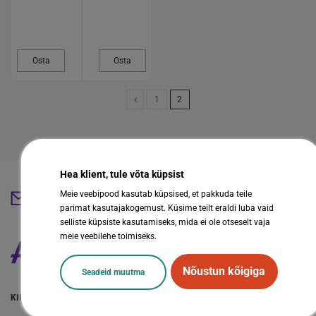
Osta
Osta
1
2
Hea klient, tule võta küpsist
Meie veebipood kasutab küpsised, et pakkuda teile
abestore@abestore.ee
parimat kasutajakogemust. Küsime teilt eraldi luba vaid
selliste küpsiste kasutamiseks, mida ei ole otseselt vaja
meie veebilehe toimiseks.
Nõustun kõigiga
Seadeid muutma
KIIRVIITED