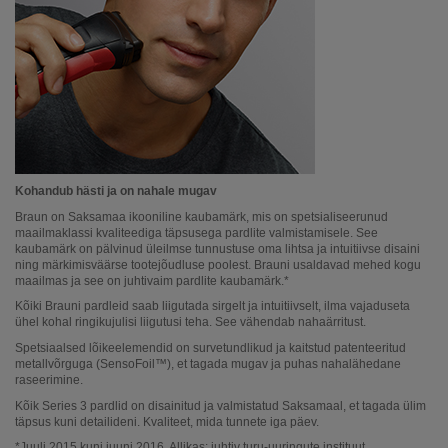
Kohandub hästi ja on nahale mugav
Braun on Saksamaa ikooniline kaubamärk, mis on spetsialiseerunud
maailmaklassi kvaliteediga täpsusega pardlite valmistamisele. See
kaubamärk on pälvinud üleilmse tunnustuse oma lihtsa ja intuitiivse disaini
ning märkimisväärse tootejõudluse poolest. Brauni usaldavad mehed kogu
maailmas ja see on juhtivaim pardlite kaubamärk.*
Kõiki Brauni pardleid saab liigutada sirgelt ja intuitiivselt, ilma vajaduseta
ühel kohal ringikujulisi liigutusi teha. See vähendab nahaärritust.
Spetsiaalsed lõikeelemendid on survetundlikud ja kaitstud patenteeritud
metallvõrguga (SensoFoil™), et tagada mugav ja puhas nahalähedane
raseerimine.
Kõik Series 3 pardlid on disainitud ja valmistatud Saksamaal, et tagada ülim
täpsus kuni detailideni. Kvaliteet, mida tunnete iga päev.
*Juuli 2015 kuni juuni 2016. Allikas: juhtiv turu-uuringute instituut.