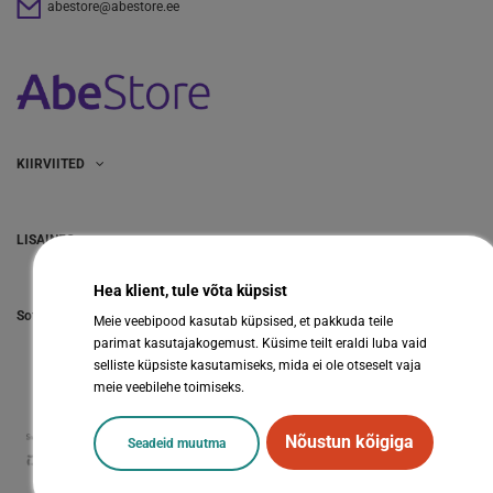
abestore@abestore.ee
KIIRVIITED
LISAINFO
Hea klient, tule võta küpsist
Sotsiaalmeedia
Meie veebipood kasutab küpsised, et pakkuda teile
parimat kasutajakogemust. Küsime teilt eraldi luba vaid
selliste küpsiste kasutamiseks, mida ei ole otseselt vaja
meie veebilehe toimiseks.
Nõustun kõigiga
Seadeid muutma