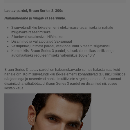
Laetav pardel, Braun Series 3, 300s
Nahalähedane ja mugav raseerimine.
3 survetundlikku lõikeelementi efektiivsuse tagamiseks ja nahale
mugavaks raseerimiseks
2 laetavat kauakestvat NiMh akut
Disaininud ja väljatöötatud Saksamaal
Vastupidav juhtmeta pardel, veekindel kuni 5 meetri sügavusel
Komplektis: Braun Series 3 pardel, kaitsekate, nutikas pistik pinge
automaatseks reguleerimiseks vahemikus 100-240 V
Braun Series 3 laetav pardel on habemekarvade suhtes halastamatu kuid
nahale õrn. Kolm survetundlikku lõikeelementi kohanduvad täiuslikult kõikide
näojoontega ja raseerivad nahka intuitiivsete sirgete joontena. Saksamaal
disainitud ja väljatöötatud Braun Series 3 pardel on disainitud nii, et see
kestab kaua.