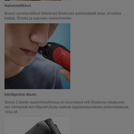
Nahatundlikkus
Brauni survetundlikud lõiketerad tõmbuvad automaatselt sisse, et nahka
kaitsta. Õrnaks ja sujuvaks raseerimiseks.
Intelligentne disain
Series 3 täielik raseerimisvõimsus on koondatud eriti õhukesse otsakusse,
mis võimaldab teil hõlpsalt jõuda raskesti ligipääsetavatesse piirkondadesse
nina all.