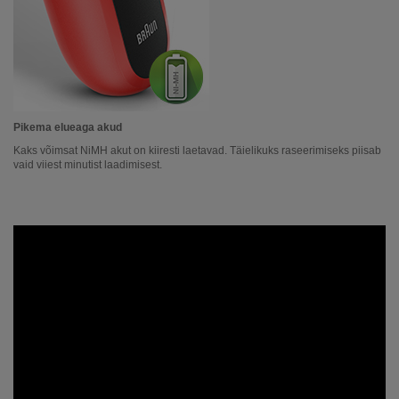
Pikema elueaga akud
Kaks võimsat NiMH akut on kiiresti laetavad. Täielikuks raseerimiseks piisab
vaid viiest minutist laadimisest.