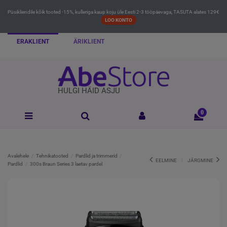
Püsikliendile kõik tooted -15%, kulleriga kaup koju üle Eesti 2-3 tööpäevaga, TASUTA alates 129€
LOO KONTO
ERAKLIENT
ÄRIKLIENT
HULGI HÄID ASJU
0
Avalehele
Tehnikatooted
Pardlid ja trimmerid
EELMINE
JÄRGMINE
Pardlid
300s Braun Series 3 laetav pardel