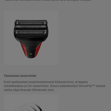
Täiustatud raseerimine
Kolm spetsiaalset raseerimiselementi töötavad koos, et tagada
nahalähedane ja õrn raseerimine. Brauni patenteeritud SensoFoil™ kaitseb
nahka väga teravate lõiketerade eest.