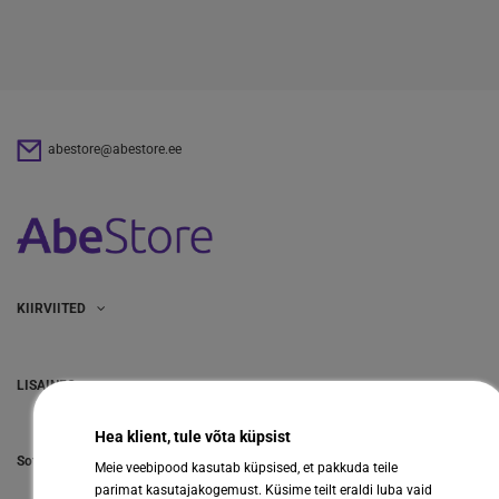
abestore@abestore.ee
KIIRVIITED
LISAINFO
Hea klient, tule võta küpsist
Sotsiaalmeedia
Meie veebipood kasutab küpsised, et pakkuda teile
parimat kasutajakogemust. Küsime teilt eraldi luba vaid