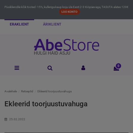
Püsikliendile kõik tooted -15%, kulleriga kaup koju üle Eesti 2-3 tööpäevaga, TASUTA alates 129€
LOO KONTO
ERAKLIENT
ÄRIKLIENT
HULGI HÄID ASJU
0
Avalehele
Retseptid
Ekleerid toorjuustuvahuga
Ekleerid toorjuustuvahuga
25.02.2022