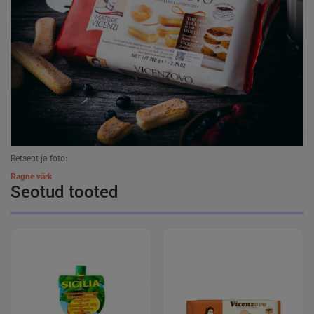
Retsept ja foto:
Ragne värk
Seotud tooted