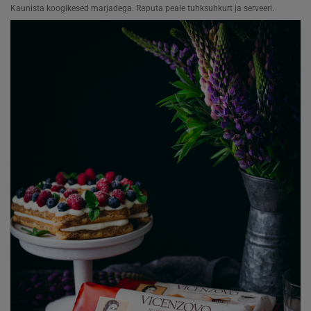
Kaunista koogikesed marjadega. Raputa peale tuhksuhkurt ja serveeri.