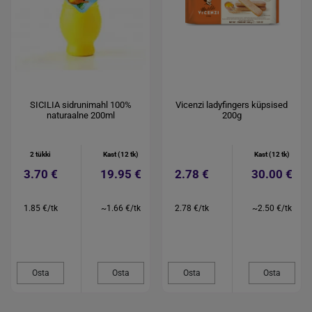
SICILIA sidrunimahl 100%
Vicenzi ladyfingers küpsised
naturaalne 200ml
200g
2 tükki
Kast (12 tk)
Kast (12 tk)
3.70 €
19.95 €
2.78 €
30.00 €
1.85 €/tk
~1.66 €/tk
2.78 €/tk
~2.50 €/tk
Osta
Osta
Osta
Osta