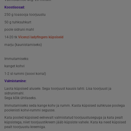
Koostisosad:
250 g toasooja toorjuustu
50 g tuhksuhkurt
poole sidruni mahl
14-20 tk
Vicenzi ladyfingers küpsiseid
marju (kaunistamiseks)
Immutamiseks:
kanget kohvi
1-2 sl rummi (soovi korral)
Valmistamine:
Laota küpsised alusele. Sega toorjuust kausis lahti. Lisa toorjuust ja
sidrunimahl.
Sega kõik ühtlaseks.
Immutamiseks seda kange kohv ja rumm. Kasta küpsised suhkruse poolega
poolenisti kohvi-rummi segusse.
Kata pooled küpsised eelnevalt valmistatud toorjuustuseguga ja kata pealt
küpsistega, niiet toorjuustikreem jääb küpsiste vahele. Kata ka need küpsised
pealt toorjuustu kreemiga.