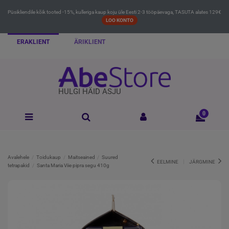
Püsikliendile kõik tooted -15%, kulleriga kaup koju üle Eesti 2-3 tööpäevaga, TASUTA alates 129€
LOO KONTO
ERAKLIENT
ÄRIKLIENT
HULGI HÄID ASJU
0
Avalehele
Toidukaup
Maitseained
Suured
EELMINE
JÄRGMINE
tetrapakid
Santa Maria Viie pipra segu 410g