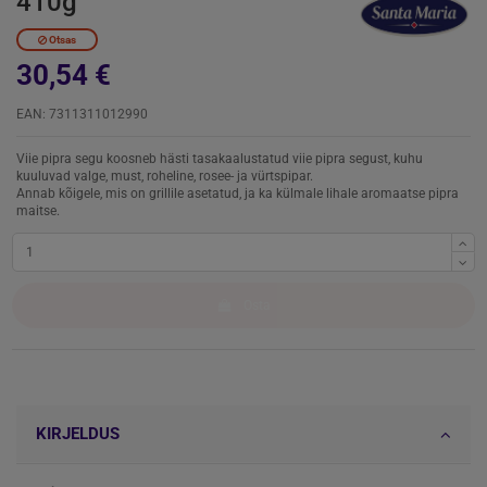
410g
Otsas
30,54 €
EAN: 7311311012990
Viie pipra segu koosneb hästi tasakaalustatud viie pipra segust, kuhu
kuuluvad valge, must, roheline, rosee- ja vürtspipar.
Annab kõigele, mis on grillile asetatud, ja ka külmale lihale aromaatse pipra
maitse.
Osta
KIRJELDUS