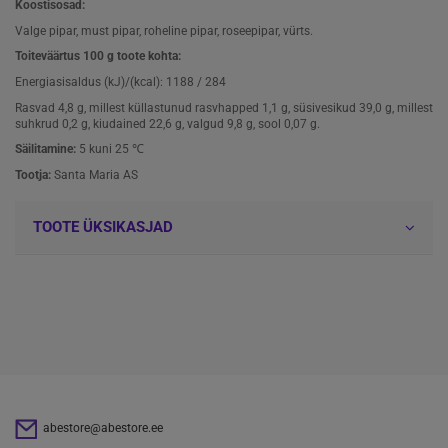
Koostisosad:
Valge pipar, must pipar, roheline pipar, roseepipar, vürts.
Toiteväärtus 100 g toote kohta:
Energiasisaldus (kJ)/(kcal): 1188 / 284
Rasvad 4,8 g, millest küllastunud rasvhapped 1,1 g, süsivesikud 39,0 g, millest
suhkrud 0,2 g, kiudained 22,6 g, valgud 9,8 g, sool 0,07 g.
Säilitamine:
5 kuni 25 ℃
Tootja:
Santa Maria AS
TOOTE ÜKSIKASJAD
abestore@abestore.ee