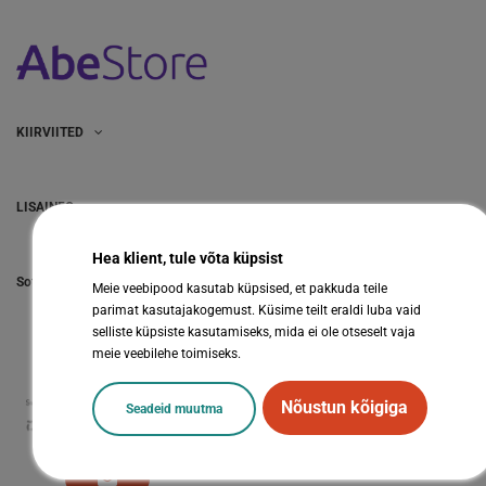
KIIRVIITED
LISAINFO
Hea klient, tule võta küpsist
Sotsiaalmeedia
Meie veebipood kasutab küpsised, et pakkuda teile
parimat kasutajakogemust. Küsime teilt eraldi luba vaid
selliste küpsiste kasutamiseks, mida ei ole otseselt vaja
meie veebilehe toimiseks.
Nõustun kõigiga
Seadeid muutma