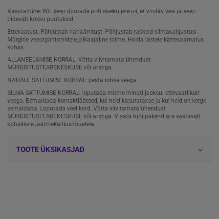
Kasutamine: WC seep riputada poti siseküljele nii, et voolav vesi ja seep
pidevalt kokku puutuksid.
Ettevaatust. Põhjustab nahaärritust. Põhjustab raskeid silmakahjustusi.
Mürgine veeorganismidele, pikaajaline toime. Hoida lastele kättesaamatus
kohas.
ALLANEELAMISE KORRAL: Võtta viivitamata ühendust
MÜRGISTUSTEABEKESKUSE või arstiga.
NAHALE SATTUMISE KORRAL: pesta rohke veega.
SILMA SATTUMISE KORRAL: loputada mitme minuti jooksul ettevaatlikult
veega. Eemaldada kontaktläätsed, kui neid kasutatakse ja kui neid on kerge
eemaldada. Loputada veel kord. Võtta viivitamata ühendust
MÜRGISTUSTEABEKESKUSE või arstiga. Visata tühi pakend ära vastavalt
kohalikele jäätmekäitlusnõuetele.
TOOTE ÜKSIKASJAD