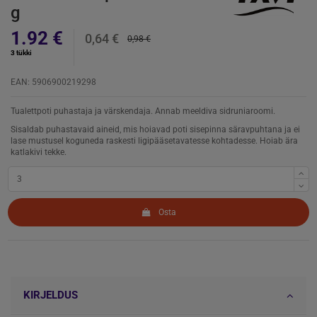
g
1.92 €
0,64 €
0,98 €
3 tükki
EAN: 5906900219298
Tualettpoti puhastaja ja värskendaja. Annab meeldiva sidruniaroomi.
Sisaldab puhastavaid aineid, mis hoiavad poti sisepinna säravpuhtana ja ei
lase mustusel koguneda raskesti ligipääsetavatesse kohtadesse. Hoiab ära
katlakivi tekke.
Osta
KIRJELDUS