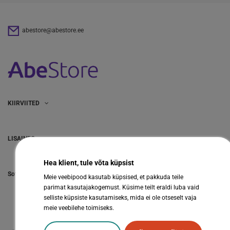
abestore@abestore.ee
KIIRVIITED
LISAINFO
Hea klient, tule võta küpsist
Sotsiaalmeedia
Meie veebipood kasutab küpsised, et pakkuda teile
parimat kasutajakogemust. Küsime teilt eraldi luba vaid
selliste küpsiste kasutamiseks, mida ei ole otseselt vaja
meie veebilehe toimiseks.