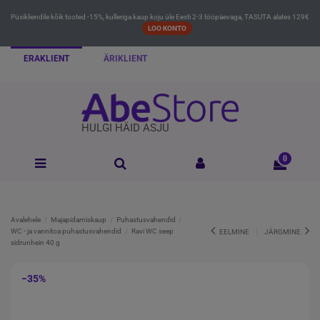
Püsikliendile kõik tooted -15%, kulleriga kaup koju üle Eesti 2-3 tööpäevaga, TASUTA alates 129€
LOO KONTO
ERAKLIENT
ÄRIKLIENT
HULGI HÄID ASJU
0
Avalehele
Majapidamiskaup
Puhastusvahendid
WC - ja vannitoa puhastusvahendid
Ravi WC seep
EELMINE
JÄRGMINE
sidrunhein 40 g
−35%