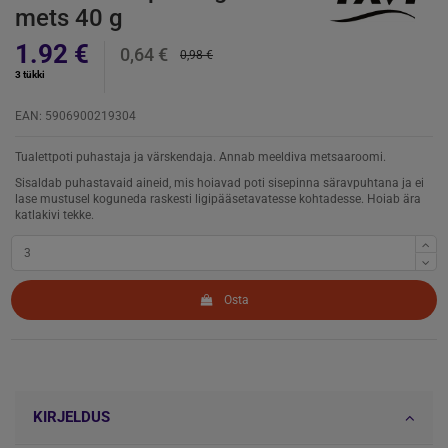
mets 40 g
1.92 €
0,64 €
0,98 €
3 tükki
EAN: 5906900219304
Tualettpoti puhastaja ja värskendaja. Annab meeldiva metsaaroomi.
Sisaldab puhastavaid aineid, mis hoiavad poti sisepinna säravpuhtana ja ei
lase mustusel koguneda raskesti ligipääsetavatesse kohtadesse. Hoiab ära
katlakivi tekke.
Osta
KIRJELDUS