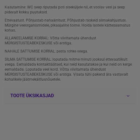
Kasutamine: WC seep riputada poti siseküljele nii, et voolav vesi ja seep
pidevalt kokku puutuksid.
Ettevaatust. Põhjustab nahaärritust. Põhjustab raskeid silmakahjustusi.
Mürgine veeorganismidele, pikaajaline toime. Hoida lastele kättesaamatus
kohas.
ALLANEELAMISE KORRAL: Võtta viivitamata ühendust
MÜRGISTUSTEABEKESKUSE või arstiga.
NAHALE SATTUMISE KORRAL: pesta rohke veega.
SILMA SATTUMISE KORRAL: loputada mitme minuti jooksul ettevaatlikult
veega. Eemaldada kontaktläätsed, kui neid kasutatakse ja kui neid on kerge
eemaldada. Loputada veel kord. Võtta viivitamata ühendust
MÜRGISTUSTEABEKESKUSE või arstiga. Visata tühi pakend ära vastavalt
kohalikele jäätmekäitlusnõuetele.
TOOTE ÜKSIKASJAD