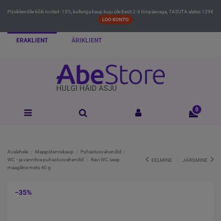
Püsikliendile kõik tooted -15%, kulleriga kaup koju üle Eesti 2-3 tööpäevaga, TASUTA alates 129€
LOO KONTO
ERAKLIENT
ÄRIKLIENT
HULGI HÄID ASJU
0
Avalehele
Majapidamiskaup
Puhastusvahendid
WC - ja vannitoa puhastusvahendid
Ravi WC seep
EELMINE
JÄRGMINE
maagiline mets 40 g
−35%