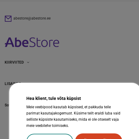
abestore@abestore.ee
KIIRVIITED
LISAINFO
Hea klient, tule võta küpsist
Sotsiaalmeedia
Meie veebipood kasutab küpsised, et pakkuda teile
parimat kasutajakogemust. Küsime teilt eraldi luba vaid
selliste küpsiste kasutamiseks, mida ei ole otseselt vaja
meie veebilehe toimiseks.