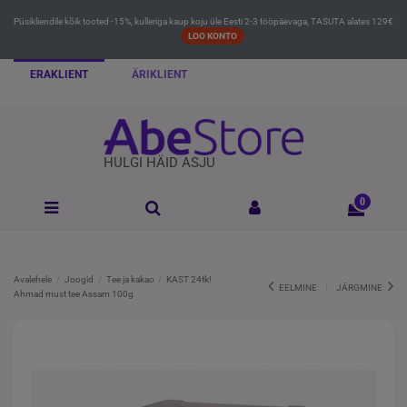
Püsikliendile kõik tooted -15%, kulleriga kaup koju üle Eesti 2-3 tööpäevaga, TASUTA alates 129€
LOO KONTO
ERAKLIENT
ÄRIKLIENT
HULGI HÄID ASJU
0
Avalehele
Joogid
Tee ja kakao
KAST 24tk!
EELMINE
JÄRGMINE
Ahmad must tee Assam 100g