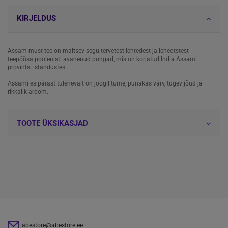
KIRJELDUS
Assam must tee on maitsev segu tervetest lehtedest ja leheotstest-
teepõõsa poolenisti avanenud pungad, mis on korjatud India Assami
provintsi istandustes.
Assami esipärast tulenevalt on joogil tume, punakas värv, tugev jõud ja
rikkalik aroom.
TOOTE ÜKSIKASJAD
abestore@abestore.ee