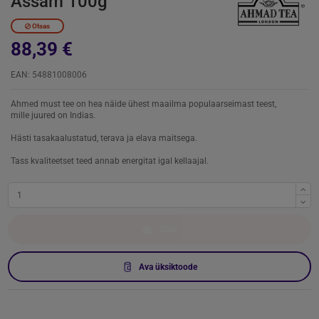
Assam 100g
Otsas
88,39 €
EAN: 54881008006
Ahmed must tee on hea näide ühest maailma populaarseimast teest,
mille juured on Indias.
Hästi tasakaalustatud, terava ja elava maitsega.
Tass kvaliteetset teed annab energitat igal kellaajal.
Osta
Ava üksiktoode