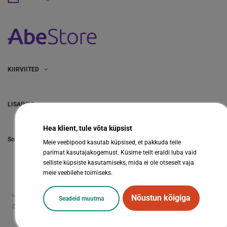
KIIRVIITED
LISAINFO
Hea klient, tule võta küpsist
Sotsiaalmeedia
Meie veebipood kasutab küpsised, et pakkuda teile
parimat kasutajakogemust. Küsime teilt eraldi luba vaid
selliste küpsiste kasutamiseks, mida ei ole otseselt vaja
meie veebilehe toimiseks.
Nõustun kõigiga
Seadeid muutma