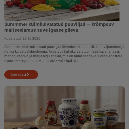
Summmer külmkuivatatud puuviljad — krõmpsuv
maitseelamus suve igasse päeva
Koostatud:
22.10.2025
Summmer külmkuivatatud puuviljad ühendavad loodusliku puuvilja­maitse ja
nutika kuivatustehnoloogia. Avastage külmkuivatatud maasika, ananassi,
mango, vaarika ja marjasegu snäkid, mis on nüüd saadaval Eestis Abestore
e-poes — kerge, maitsev ja tervislik valik igal ajal.
Loe edasi