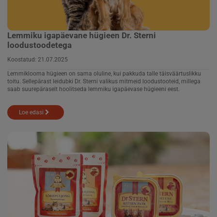
Lemmiku igapäevane hügieen Dr. Sterni
loodustoodetega
Koostatud:
21.07.2025
Lemmiklooma hügieen on sama oluline, kui pakkuda talle täisväärtuslikku
toitu. Sellepärast leidubki Dr. Sterni valikus mitmeid loodustooteid, millega
saab suurepäraselt hoolitseda lemmiku igapäevase hügieeni eest.
Loe edasi