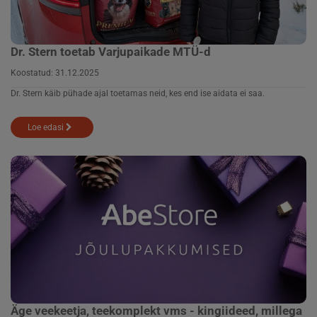
Dr. Stern toetab Varjupaikade MTÜ-d
Koostatud:
31.12.2025
Dr. Stern käib pühade ajal toetamas neid, kes end ise aidata ei saa.
Loe edasi
Äge veekeetja, teekomplekt vms - kingiideed, millega