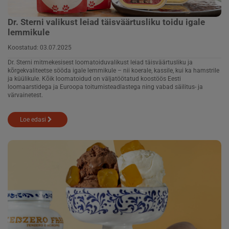
Dr. Sterni valikust leiad täisväärtusliku toidu igale
lemmikule
Koostatud:
03.07.2025
Dr. Sterni mitmekesisest loomatoiduvalikust leiad täisväärtusliku ja
kõrgekvaliteetse sööda igale lemmikule – nii koerale, kassile, kui ka hamstrile
ja küülikule. Kõik loomatoidud on väljatöötatud koostöös Eesti
loomaarstidega ja Euroopa toitumisteadlastega ning vabad säilitus- ja
värvainetest.
Loe edasi