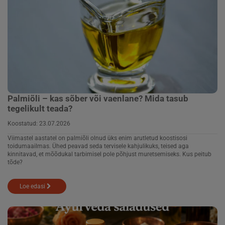
Palmiõli – kas sõber või vaenlane? Mida tasub
tegelikult teada?
Koostatud:
23.07.2026
Viimastel aastatel on palmiõli olnud üks enim arutletud koostisosi
toidumaailmas. Ühed peavad seda tervisele kahjulikuks, teised aga
kinnitavad, et mõõdukal tarbimisel pole põhjust muretsemiseks. Kus peitub
tõde?
Loe edasi