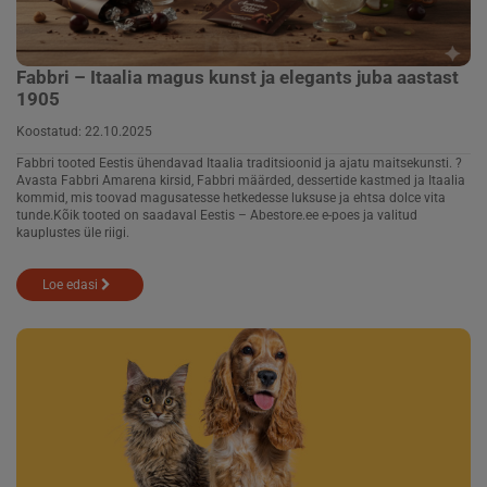
Fabbri – Itaalia magus kunst ja elegants juba aastast
1905
Koostatud:
22.10.2025
Fabbri tooted Eestis ühendavad Itaalia traditsioonid ja ajatu maitsekunsti. ?
Avasta Fabbri Amarena kirsid, Fabbri määrded, dessertide kastmed ja Itaalia
kommid, mis toovad magusatesse hetkedes­se luksuse ja ehtsa dolce vita
tunde.Kõik tooted on saadaval Eestis – Abestore.ee e-poes ja valitud
kauplustes üle riigi.
Loe edasi