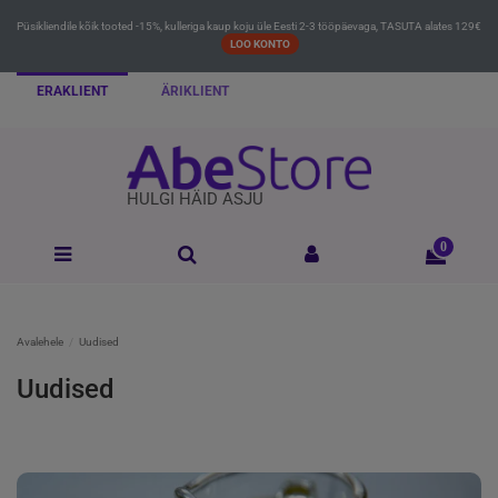
Püsikliendile kõik tooted -15%, kulleriga kaup koju üle Eesti 2-3 tööpäevaga, TASUTA alates 129€
LOO KONTO
ERAKLIENT
ÄRIKLIENT
HULGI HÄID ASJU
0
Avalehele
Uudised
Uudised