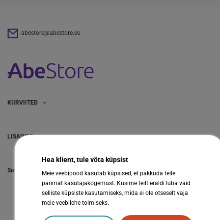
abestore@abestore.ee
KIIRVIITED
LISAINFO
Hea klient, tule võta küpsist
Sotsiaalmeedia
Meie veebipood kasutab küpsised, et pakkuda teile
parimat kasutajakogemust. Küsime teilt eraldi luba vaid
selliste küpsiste kasutamiseks, mida ei ole otseselt vaja
meie veebilehe toimiseks.