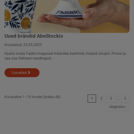
Uued brändid AbeStockis
Koostatud:
23.05.2025
Itaalia tootja Fabbri magusad määrded, kastmed, marjad siirupis. Proovi ja
saa osa tõelsiest naudingust.
Loe edasi
Kuvatakse 1–10 toodet (kokku 48)
1
2
3
…
5
Järgmine