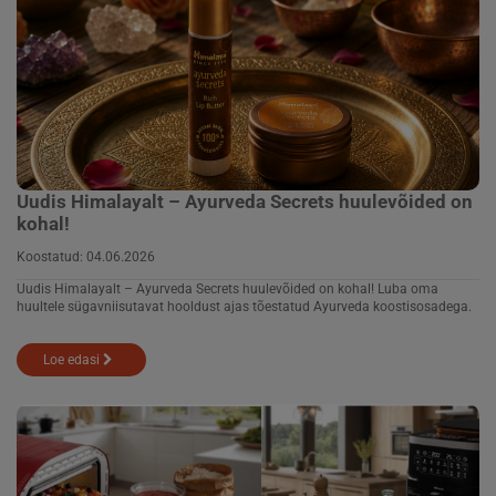
Uudis Himalayalt – Ayurveda Secrets huulevõided on
kohal!
Koostatud:
04.06.2026
Uudis Himalayalt – Ayurveda Secrets huulevõided on kohal! Luba oma
huultele sügavniisutavat hooldust ajas tõestatud Ayurveda koostisosadega.
Loe edasi