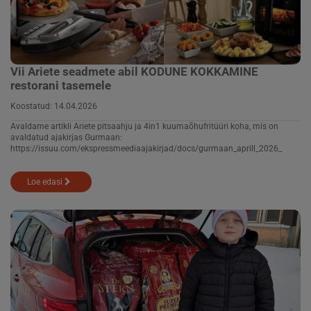
Vii Ariete seadmete abil KODUNE KOKKAMINE
restorani tasemele
Koostatud:
14.04.2026
Avaldame artikli Ariete pitsaahju ja 4in1 kuumaõhufritüüri koha, mis on
avaldatud ajakirjas Gurmaan:
https://issuu.com/ekspressmeediaajakirjad/docs/gurmaan_aprill_2026_
Loe edasi