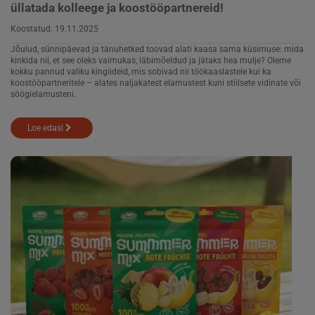
üllatada kolleege ja koostööpartnereid!
Koostatud:
19.11.2025
Jõulud, sünnipäevad ja tänuhetked toovad alati kaasa sama küsimuse: mida
kinkida nii, et see oleks vaimukas, läbimõeldud ja jätaks hea mulje? Oleme
kokku pannud valiku kingiideid, mis sobivad nii töökaaslastele kui ka
koostööpartneritele – alates naljakatest elamustest kuni stiilsete vidinate või
söögielamusteni.
Loe edasi